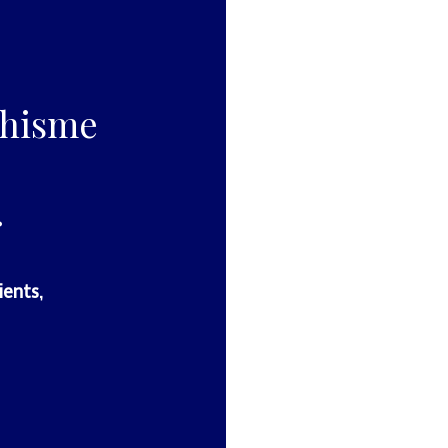
phisme
.
ients,