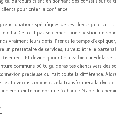
ong du parcours client en donnant des conseils sur ta
clients pour créer la confiance.
 préoccupations spécifiques de tes clients pour const
 mind ». Ce n’est pas seulement une question de donne
s vraiment leurs défis. Prends le temps d’expliquer, 
e un prestataire de services, tu veux être le partena
inctivement. Et devine quoi ? Cela va bien au-delà de 
nture commune où tu guideras tes clients vers des so
onnexion précieuse qui fait toute la différence. Alors
l, et tu verras comment cela transformera la dynami
ser une empreinte mémorable à chaque étape du chemi
!