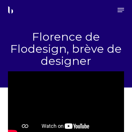
Skip
Menu
to
main
content
Florence de
Flodesign, brève de
designer