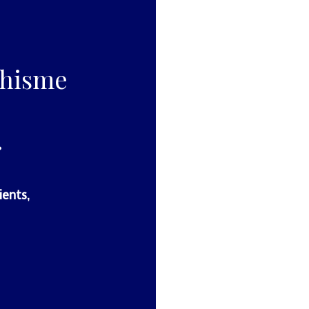
phisme
.
ients,