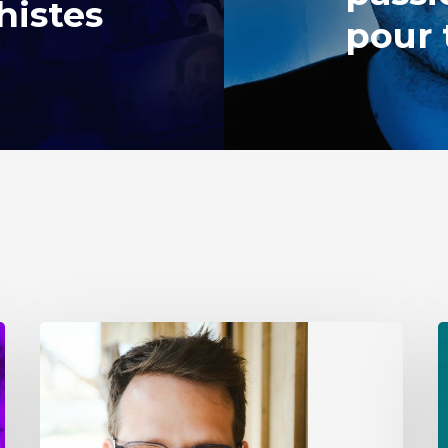
histes
pour 