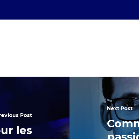
Next Post
revious Post
Comm
ur les
passi